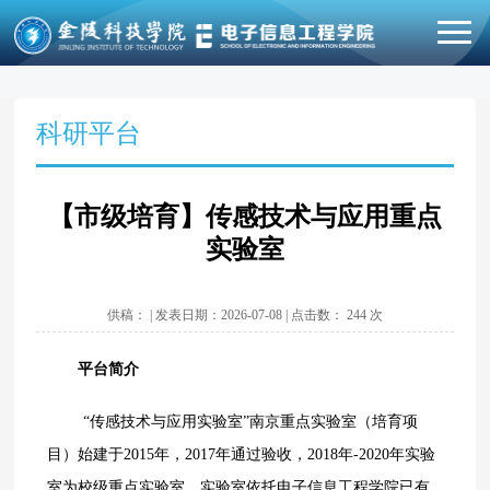
科研平台
【市级培育】传感技术与应用重点
实验室
供稿： | 发表日期：2026-07-08 | 点击数：
244
次
平台
简介
“
传感技术与应用实验室
”
南京
重点实验室
（培育项
目）
始建于
2015
年
，
201
7
年通过验收，
2018
年
-2020
年实验
室为校级重点实验室。实验室
依托
电子信息工程
学院已有