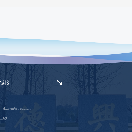
链接
xy@jit.edu.cn
169