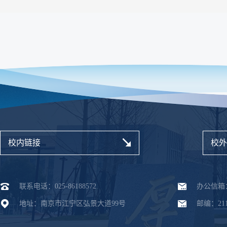
校内链接
校外
联系电话：025-86188572
办公信箱：dx
地址：南京市江宁区弘景大道99号
邮编：211