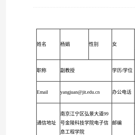
姓名
杨娟
性别
女
职称
副教授
学历/学位
Email
yangjuan@jit.edu.cn
办公电话
南京江宁区弘景大道99
通信地址
号金陵科技学院电子信
邮编
息工程学院