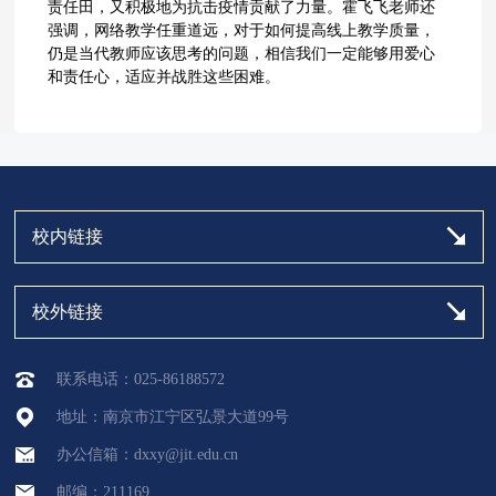
责任田，又积极地为抗击疫情贡献了力量。霍飞飞老师还
强调，网络教学任重道远，对于如何提高线上教学质量，
仍是当代教师应该思考的问题，相信我们一定能够用爱心
和责任心，适应并战胜这些困难。
校内链接
校外链接
联系电话：025-86188572
地址：南京市江宁区弘景大道99号
办公信箱：dxxy@jit.edu.cn
邮编：211169