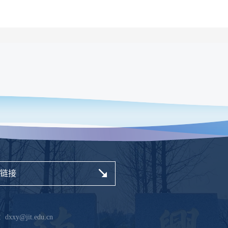
链接
xy@jit.edu.cn