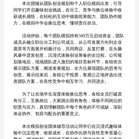
本次团辅从团队创业规划和个人职位模拟出发，引导
同学们开启趣味创业挑战，在分工、竞争与换位体验中收
获成长感悟，在轻松的互动中锻炼统筹能力、团队协作能
力，在模拟中学会换位思考、懂得责任担当。
活动伊始，每个团队模拟持有500万元启动资金，团队
成员从确立职位分工到公司成立、从公司发展方向到企业
愿景等方面展开积极讨论，共同商议、反复打磨，在头脑
风暴中迸发创意，沉浸式体验创业筹备的全过程。公司规
划落地后，现场团队进入激烈的项目竞标环节，各组依次
展示团队方案，阐述发展规划，全方位展现团队的思考与
创意。展示结束后，各组公平投票，客观公正地评选出优
质团队方案，在良性竞争中相互学习、共同进步。
为了让在场学生深度体验换位思考，各组全员打破原
有分工，互换岗位，大家跳出固有角色，体验不同岗位的
职责与压力，真切理解团队中每个角色的不可或缺，深刻
体会协作、包容与配合的重要意义。
本次模拟创业团体辅导活动让同学们在沉浸式趣味体
验中沉淀思考、收获成长，在协作比拼与良性竞争里凝心